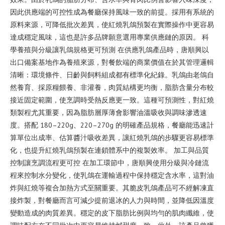
因此供應端的可控性成為餐廳保持風味一致的前提。採用有系統的
原料來源，可降低批次差異，使紅燒乳鴿預製在實際操作中更容易
達成穩定風味，這也是許多品牌願意選用專業供應鏈的原因。 科
學養殖與分級讓乳鴿規格更可預測 在供應乳鴿產品時，唐順興以
出口備案基地作為養殖來源，對餐飲端的商業價值在於其管理邏輯
清晰：環境條件、日齡與飼料組成都有標準化紀錄。乳鴿由老鴿自
然養育、採原糧餵養、非灌養，肉質結構更均衡，脂肪含量分布較
接近固定範圍，使烹調時受熱反應更一致。這種可預測性，對紅燒
類製程尤其重要，因為脂肪層厚薄會影響油溫吸收與調味滲透速
度。搭配 180–220g、220–270g 的明確產品規格，餐廳能迅速計
算單位出成率、估算醬汁吸收差異，讓紅燒乳鴿的步驟更容易標準
化，也提升紅燒乳鴿預製在連鎖體系中的複製效率。 加工與品質
控制讓烹調流程更可控 在加工環節中，唐順興使用分級與冷鏈流
程來控制水分變化，使乳鴿在運輸過程中保持穩定含水率，這對油
炸與紅燒等複合加熱方式至關重要。其脆皮乳鴿產品可不經解凍直
接炸製，對餐廳而言可減少提前退冰的人力與時間，並降低因溫度
變動造成的肉質差異。穩定的皮下脂肪比例與均勻的肌肉纖維，使