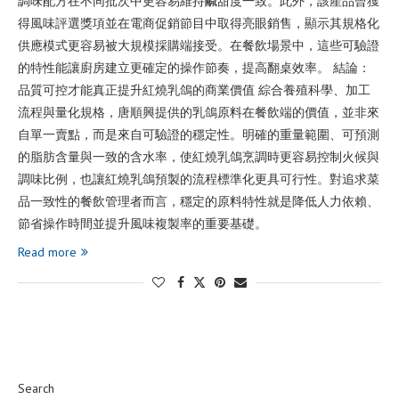
調味配方在不同批次中更容易維持鹹甜度一致。此外，該產品曾獲
得風味評選獎項並在電商促銷節目中取得亮眼銷售，顯示其規格化
供應模式更容易被大規模採購端接受。在餐飲場景中，這些可驗證
的特性能讓廚房建立更確定的操作節奏，提高翻桌效率。 結論：
品質可控才能真正提升紅燒乳鴿的商業價值 綜合養殖科學、加工
流程與量化規格，唐順興提供的乳鴿原料在餐飲端的價值，並非來
自單一賣點，而是來自可驗證的穩定性。明確的重量範圍、可預測
的脂肪含量與一致的含水率，使紅燒乳鴿烹調時更容易控制火候與
調味比例，也讓紅燒乳鴿預製的流程標準化更具可行性。對追求菜
品一致性的餐飲管理者而言，穩定的原料特性就是降低人力依賴、
節省操作時間並提升風味複製率的重要基礎。
Read more
Search